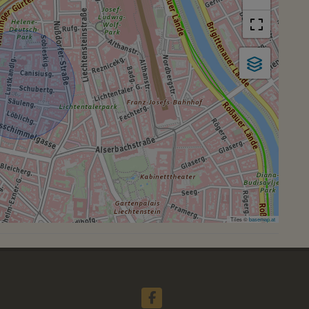
Tiles ©
basemap.at