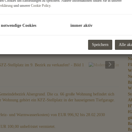
n Cookies um Einstellungen zu speichern. Nähere Informationen finden Sie in unserer
erklärung
und unserer
Cookie Policy
.
B
 notwendige Cookies
immer aktiv
Ob
Ve
Speichern
Alle ak
Ob
Ka
Nu
Fl
W
Nu
B
W
meindebezirk Alsergrund. Die ca. 66 große Wohnung befindet sich
St
r Wohnung gehört ein KFZ-Stellplatz in der hauseigenen Tiefgarage.
Ab
H
f
 Heiz- und Warmwasserkosten) von EUR 996,92 bis 28.02.2030
gü
B
UR 100,00 unbefristet vermietet.
Ba