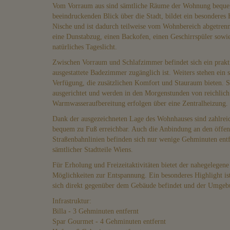
Vom Vorraum aus sind sämtliche Räume der Wohnung bequem
beeindruckenden Blick über die Stadt, bildet ein besonderes
Nische und ist dadurch teilweise vom Wohnbereich abgetrennt.
eine Dunstabzug, einen Backofen, einen Geschirrspüler sowie
natürliches Tageslicht.
Zwischen Vorraum und Schlafzimmer befindet sich ein prakt
ausgestattete Badezimmer zugänglich ist. Weiters stehen ei
Verfügung, die zusätzlichen Komfort und Stauraum bieten. 
ausgerichtet und werden in den Morgenstunden von reichlich
Warmwasseraufbereitung erfolgen über eine Zentralheizung.
Dank der ausgezeichneten Lage des Wohnhauses sind zahlreic
bequem zu Fuß erreichbar. Auch die Anbindung an den öffen
Straßenbahnlinien befinden sich nur wenige Gehminuten entf
sämtlicher Stadtteile Wiens.
Für Erholung und Freizeitaktivitäten bietet der nahegelegene 
Möglichkeiten zur Entspannung. Ein besonderes Highlight i
sich direkt gegenüber dem Gebäude befindet und der Umgeb
Infrastruktur:
Billa - 3 Gehminuten entfernt
Spar Gourmet - 4 Gehminuten entfernt