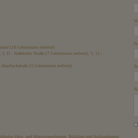
V
N
nhof (10 Gehminuten entfernt)
; 1, D - Nußdorfer Straße (7 Gehminuten entfernt); 5, 12 -
 Alserbachstraße (5 Gehminuten entfernt)
Te
Na
inklusive Heiz- und Warmwasserkosten, Rücklage und Aufzugskosten