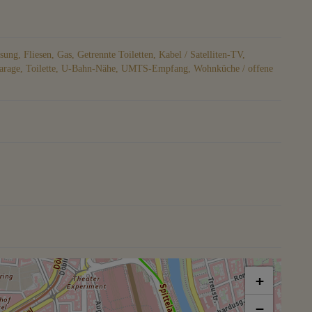
asung
Fliesen
Gas
Getrennte Toiletten
Kabel / Satelliten-TV
arage
Toilette
U-Bahn-Nähe
UMTS-Empfang
Wohnküche / offene
+
−