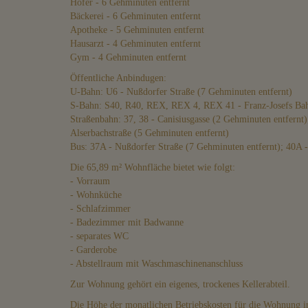
Hofer - 6 Gehminuten entfernt
Bäckerei - 6 Gehminuten entfernt
Apotheke - 5 Gehminuten entfernt
Hausarzt - 4 Gehminuten entfernt
Gym - 4 Gehminuten entfernt
Öffentliche Anbindugen:
U-Bahn: U6 - Nußdorfer Straße (7 Gehminuten entfernt)
S-Bahn: S40, R40, REX, REX 4, REX 41 - Franz-Josefs Bah
Straßenbahn: 37, 38 - Canisiusgasse (2 Gehminuten entfernt)
Alserbachstraße (5 Gehminuten entfernt)
Bus: 37A - Nußdorfer Straße (7 Gehminuten entfernt); 40A -
Die 65,89 m² Wohnfläche bietet wie folgt:
- Vorraum
- Wohnküche
- Schlafzimmer
- Badezimmer mit Badwanne
- separates WC
- Garderobe
- Abstellraum mit Waschmaschinenanschluss
Zur Wohnung gehört ein eigenes, trockenes Kellerabteil.
Die Höhe der monatlichen Betriebskosten für die Wohnung 