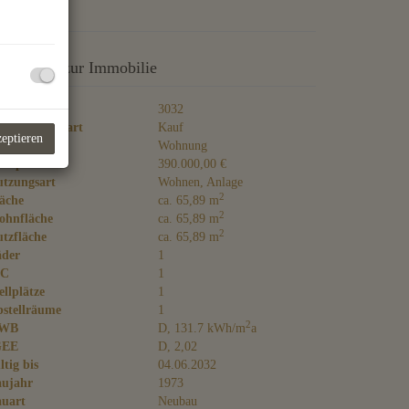
asisdaten zur Immobilie
jektnr.
3032
rmarktungsart
Kauf
zeptieren
jektart
Wohnung
ufpreis
390.000,00 €
tzungsart
Wohnen
Anlage
2
äche
ca. 65,89 m
2
ohnfläche
ca. 65,89 m
2
tzfläche
ca. 65,89 m
äder
1
C
1
ellplätze
1
stellräume
1
2
WB
D, 131.7 kWh/m
a
GEE
D, 2,02
ltig bis
04.06.2032
aujahr
1973
uart
Neubau