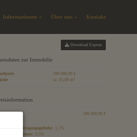
Informationen
Über uns
Kontakt
Download Expose
asisdaten zur Immobilie
ufpreis
390.000,00 €
2
äche
ca. 65,89 m
reisinformation
ufpreis:
390.000,00 €
rundbucheintragungsgebühr:
1,1%
underwerbsteuer:
3,5%