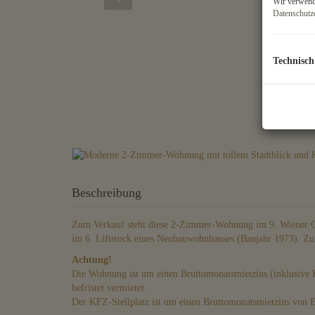
Wir verwende
Datenschutz
Technisch
Beschreibung
Zum Verkauf steht diese 2-Zimmer-Wohnung im 9. Wiener Ge
im 6. Liftstock eines Neubauwohnhauses (Baujahr 1973).
Zu
Achtung!
Die Wohnung ist um einen Bruttomonatsmietzins (inklusive
befristet vermietet.
Der KFZ-Stellplatz ist um einen Bruttomonatsmietzins von E