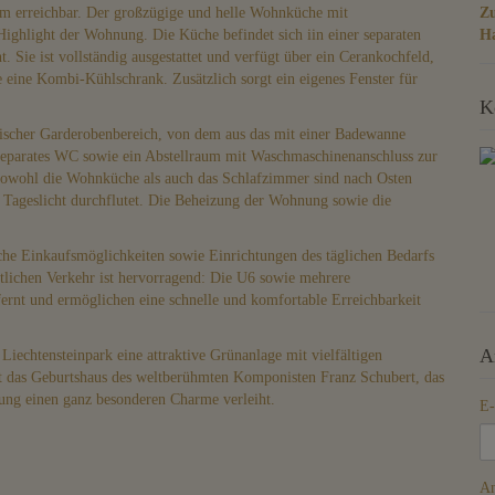
 erreichbar. Der großzügige und helle Wohnküche mit
Z
 Highlight der Wohnung. Die Küche befindet sich iin einer separaten
H
 Sie ist vollständig ausgestattet und verfügt über ein Cerankochfeld,
 eine Kombi-Kühlschrank. Zusätzlich sorgt ein eigenes Fenster für
K
ischer Garderobenbereich, von dem aus das mit einer Badewanne
n separates WC sowie ein Abstellraum mit Waschmaschinenanschluss zur
Sowohl die Wohnküche als auch das Schlafzimmer sind nach Osten
 Tageslicht durchflutet. Die Beheizung der Wohnung sowie die
he Einkaufsmöglichkeiten sowie Einrichtungen des täglichen Bedarfs
tlichen Verkehr ist hervorragend: Die U6 sowie mehrere
ernt und ermöglichen eine schnelle und komfortable Erreichbarkeit
A
Liechtensteinpark eine attraktive Grünanlage mit vielfältigen
st das Geburtshaus des weltberühmten Komponisten Franz Schubert, das
ung einen ganz besonderen Charme verleiht.
E-
An