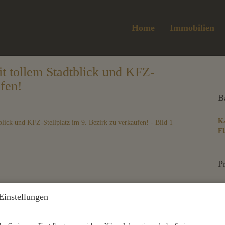
Home
Immobilien
tollem Stadtblick und KFZ-
ufen!
B
Ka
Fl
P
Ka
Einstellungen
G
Gr