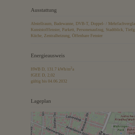
Ausstattung
Abstellraum
Badewanne
DVB-T
Doppel- / Mehrfachvergl
Kunststofffenster
Parkett
Personenaufzug
Stadtblick
Tiefg
Küche
Zentralheizung
Öffenbare Fenster
Energieausweis
2
HWB
D, 131.7 kWh/m
a
fGEE
D, 2,02
gültig bis
04.06.2032
Lageplan