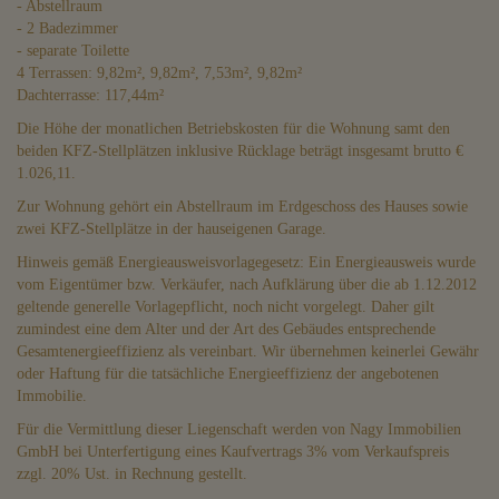
- Abstellraum
- 2 Badezimmer
- separate Toilette
4 Terrassen: 9,82m², 9,82m², 7,53m², 9,82m²
Dachterrasse: 117,44m²
Die Höhe der monatlichen Betriebskosten für die Wohnung samt den
beiden KFZ-Stellplätzen inklusive Rücklage beträgt insgesamt brutto €
1.026,11.
Zur Wohnung gehört ein Abstellraum im Erdgeschoss des Hauses sowie
zwei KFZ-Stellplätze in der hauseigenen Garage.
Hinweis gemäß Energieausweisvorlagegesetz: Ein Energieausweis wurde
vom Eigentümer bzw. Verkäufer, nach Aufklärung über die ab 1.12.2012
geltende generelle Vorlagepflicht, noch nicht vorgelegt. Daher gilt
zumindest eine dem Alter und der Art des Gebäudes entsprechende
Gesamtenergieeffizienz als vereinbart. Wir übernehmen keinerlei Gewähr
oder Haftung für die tatsächliche Energieeffizienz der angebotenen
Immobilie.
Für die Vermittlung dieser Liegenschaft werden von Nagy Immobilien
GmbH bei Unterfertigung eines Kaufvertrags 3% vom Verkaufspreis
zzgl. 20% Ust. in Rechnung gestellt.