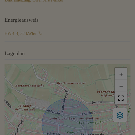
Zentralheizung
Öffenbare Fenster
Energieausweis
2
HWB
B, 32 kWh/m
a
Lageplan
+
−