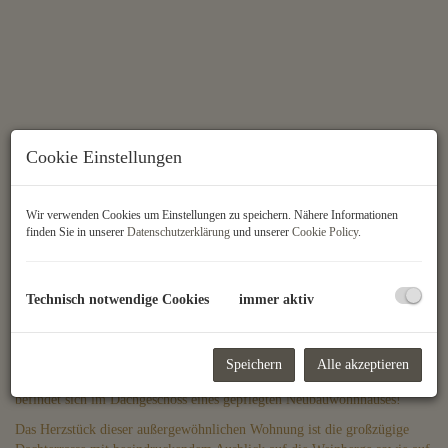
Cookie Einstellungen
Wir verwenden Cookies um Einstellungen zu speichern. Nähere Informationen
finden Sie in unserer
Datenschutzerklärung
und unserer
Cookie Policy
.
Beschreibung
Technisch notwendige Cookies
immer aktiv
Video-Besichtigung:
https://youtu.be/I_up3dhh7Eo
Zum Verkauf steht dieses traumhafte Penthouse mit 3-Zimmern im 19.
Speichern
Alle akzeptieren
Wiener Gemeindebezirk Döbling! Die ca. 177 m² große Wohnung
befindet sich im Dachgeschoss eines gepflegten Neubauwohnhauses!
Das Herzstück dieser außergewöhnlichen Wohnung ist die großzügige