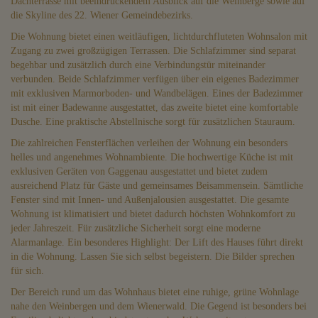
Dachterrasse mit beeindruckendem Ausblick auf die Weinberge sowie auf
die Skyline des 22. Wiener Gemeindebezirks.
Die Wohnung bietet einen weitläufigen, lichtdurchfluteten Wohnsalon mit
Zugang zu zwei großzügigen Terrassen. Die Schlafzimmer sind separat
begehbar und zusätzlich durch eine Verbindungstür miteinander
verbunden. Beide Schlafzimmer verfügen über ein eigenes Badezimmer
mit exklusiven Marmorboden- und Wandbelägen. Eines der Badezimmer
ist mit einer Badewanne ausgestattet, das zweite bietet eine komfortable
Dusche. Eine praktische Abstellnische sorgt für zusätzlichen Stauraum.
Die zahlreichen Fensterflächen verleihen der Wohnung ein besonders
helles und angenehmes Wohnambiente. Die hochwertige Küche ist mit
exklusiven Geräten von Gaggenau ausgestattet und bietet zudem
ausreichend Platz für Gäste und gemeinsames Beisammensein. Sämtliche
Fenster sind mit Innen- und Außenjalousien ausgestattet. Die gesamte
Wohnung ist klimatisiert und bietet dadurch höchsten Wohnkomfort zu
jeder Jahreszeit. Für zusätzliche Sicherheit sorgt eine moderne
Alarmanlage. Ein besonderes Highlight: Der Lift des Hauses führt direkt
in die Wohnung. Lassen Sie sich selbst begeistern. Die Bilder sprechen
für sich.
Der Bereich rund um das Wohnhaus bietet eine ruhige, grüne Wohnlage
nahe den Weinbergen und dem Wienerwald. Die Gegend ist besonders bei