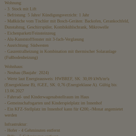
Wohnung:
- 3. Stock mit Lift
- Befristung: 5 Jahre/ Kündigungsverzicht: 1 Jahr
- Maßküche vom Tischler mit Bosch-Geräten: Backofen, Cerankochfeld,
Dunstabzug, Geschirrspüler, Kombikühlschrank, Mikrowelle
- Eichenparkett/Feinsteinzeug
- Alu-Kunststofffenster mit 3-fach-Verglasung
- Ausrichtung: Südwesten
- Gaszentralheizung in Kombination mit thermischer Solaranlage
(Fußbodenheizung)
Wohnhaus:
- Neubau (Baujahr: 2024)
- Werte laut Energieausweis: HWBREF, SK: 30,09 kWh/m²a
(Energieklasse B), fGEE, SK: 0,76 (Energieklasse A). Gültig bis:
13.06.2027
- Fahrrad- und Kinderwagenabstellraum im Haus
- Gemeinschaftsgarten und Kinderspielplatz im Innenhof
- Ein KFZ-Stellplatz im Innenhof kann für €200,-/Monat angemietet
werden
Infrastruktur:
- Hofer - 4 Gehminuten entfernt