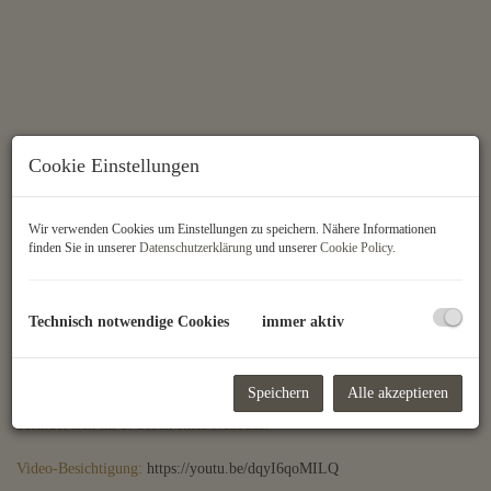
Cookie Einstellungen
Wir verwenden Cookies um Einstellungen zu speichern. Nähere Informationen
finden Sie in unserer
Datenschutzerklärung
und unserer
Cookie Policy
.
Technisch notwendige Cookies
immer aktiv
Beschreibung
Vermietet wird diese gut aufgeteilte 2-Zimmer-Wohnung mit Loggia im
Speichern
Alle akzeptieren
6. Wiener Gemeindebezirk Mariahilf! Die ca. 58 m² große Wohnung
befindet sich im 3. Stock eines Neubaus!
Video-Besichtigung:
https://youtu.be/dqyI6qoMILQ