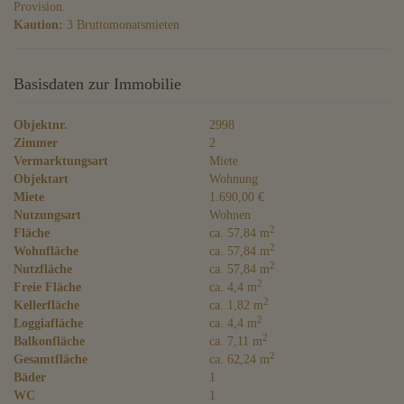
Provision.
Kaution:
3 Bruttomonatsmieten
Basisdaten zur Immobilie
Objektnr.
2998
Zimmer
2
Vermarktungsart
Miete
Objektart
Wohnung
Miete
1.690,00 €
Nutzungsart
Wohnen
2
Fläche
ca. 57,84 m
2
Wohnfläche
ca. 57,84 m
2
Nutzfläche
ca. 57,84 m
2
Freie Fläche
ca. 4,4 m
2
Kellerfläche
ca. 1,82 m
2
Loggiafläche
ca. 4,4 m
2
Balkonfläche
ca. 7,11 m
2
Gesamtfläche
ca. 62,24 m
Bäder
1
WC
1