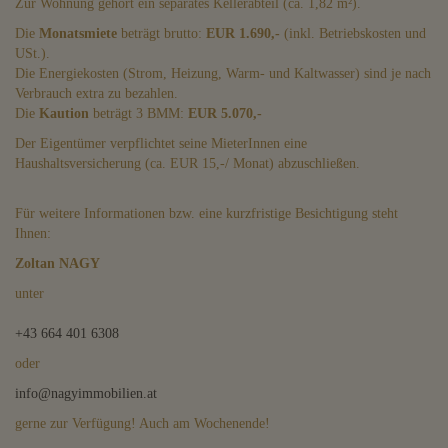
Zur Wohnung gehört ein separates Kellerabteil (ca. 1,82 m²).
Die
Monatsmiete
beträgt brutto:
EUR 1.690,-
(inkl. Betriebskosten und
USt.).
Die Energiekosten (Strom, Heizung, Warm- und Kaltwasser) sind je nach
Verbrauch extra zu bezahlen.
Die
Kaution
beträgt 3 BMM:
EUR 5.070,-
Der Eigentümer verpflichtet seine MieterInnen eine
Haushaltsversicherung (ca. EUR 15,-/ Monat) abzuschließen.
Für weitere Informationen bzw. eine kurzfristige Besichtigung steht
Ihnen:
Zoltan NAGY
unter
+43 664
401 6308
oder
info@nagyimmobilien.at
gerne zur Verfügung! Auch am Wochenende!