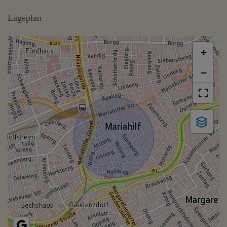
Lageplan
+
−