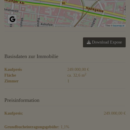
Tiles ©
basemap.at
Download Expose
Basisdaten zur Immobilie
Kaufpreis
249.000,00 €
2
Fläche
ca. 32,6 m
Zimmer
1
Preisinformation
Kaufpreis:
249.000,00 €
Grundbucheintragungsgebühr:
1,1%