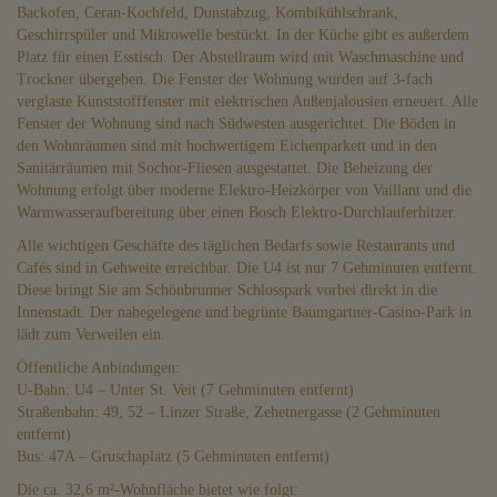
Backofen, Ceran-Kochfeld, Dunstabzug, Kombikühlschrank,
Geschirrspüler und Mikrowelle bestückt. In der Küche gibt es außerdem
Platz für einen Esstisch. Der Abstellraum wird mit Waschmaschine und
Trockner übergeben. Die Fenster der Wohnung wurden auf 3-fach
verglaste Kunststofffenster mit elektrischen Außenjalousien erneuert. Alle
Fenster der Wohnung sind nach Südwesten ausgerichtet. Die Böden in
den Wohnräumen sind mit hochwertigem Eichenparkett und in den
Sanitärräumen mit Sochor-Fliesen ausgestattet. Die Beheizung der
Wohnung erfolgt über moderne Elektro-Heizkörper von Vaillant und die
Warmwasseraufbereitung über einen Bosch Elektro-Durchlauferhitzer.
Alle wichtigen Geschäfte des täglichen Bedarfs sowie Restaurants und
Cafés sind in Gehweite erreichbar. Die U4 ist nur 7 Gehminuten entfernt.
Diese bringt Sie am Schönbrunner Schlosspark vorbei direkt in die
Innenstadt. Der nahegelegene und begrünte Baumgartner-Casino-Park in
lädt zum Verweilen ein.
Öffentliche Anbindungen:
U-Bahn: U4 – Unter St. Veit (7 Gehminuten entfernt)
Straßenbahn: 49, 52 – Linzer Straße, Zehetnergasse (2 Gehminuten
entfernt)
Bus: 47A – Gruschaplatz (5 Gehminuten entfernt)
Die ca. 32,6 m²-Wohnfläche bietet wie folgt: