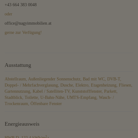
+43 664 383 0048
oder
office@nagyimmobilien.at
gerne zur Verfügung!
Ausstattung
Abstellraum
Außenliegender Sonnenschutz
Bad mit WC
DVB-T
Doppel- / Mehrfachverglasung
Dusche
Elektro
Etagenheizung
Fliesen
Gartennutzung
Kabel / Satelliten-TV
Kunststofffenster
Parkett
Stadtblick
Toilette
U-Bahn-Nähe
UMTS-Empfang
Wasch- /
Trockenraum
Öffenbare Fenster
Energieausweis
2
HWB
D, 122.4 kWh/m
a