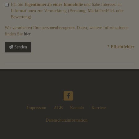
Ich bin
Eigentümer:in einer Immobilie
und habe Interesse an
Informationen zur Vermarktung (Beratung, Marktüberblick oder
Bewertung).
Wir verarbeiten Ihre personenbezogenen Daten, weitere Informationen
finden Sie
hier
.
* Pflichtfelder
Senden
Impressum
AGB
Kontakt
Karriere
Datenschutzinformation