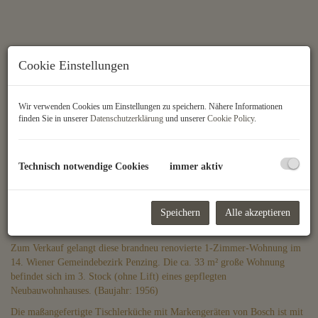
Cookie Einstellungen
Wir verwenden Cookies um Einstellungen zu speichern. Nähere Informationen
finden Sie in unserer
Datenschutzerklärung
und unserer
Cookie Policy
.
Technisch notwendige Cookies
immer aktiv
Beschreibung
Speichern
Alle akzeptieren
Video-Besichtigung:
https://youtu.be/yRdcp7Gvn7k
Zum Verkauf gelangt diese brandneu renovierte 1-Zimmer-Wohnung im
14. Wiener Gemeindebezirk Penzing. Die ca. 33 m² große Wohnung
befindet sich im 3. Stock (ohne Lift) eines gepflegten
Neubauwohnhauses. (Baujahr: 1956)
Die maßangefertigte Tischlerküche mit Markengeräten von Bosch ist mit