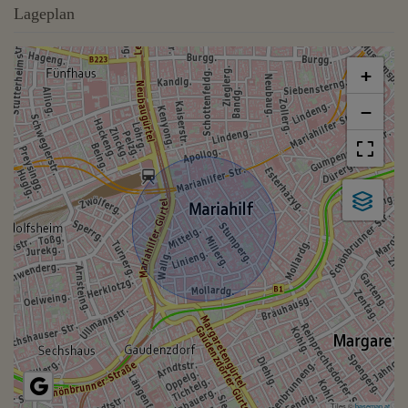
Lageplan
+
−
Tiles ©
basemap.at