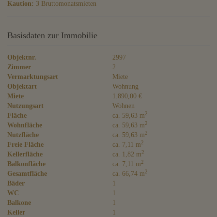
Kaution:
3 Bruttomonatsmieten
Basisdaten zur Immobilie
Objektnr.
2997
Zimmer
2
Vermarktungsart
Miete
Objektart
Wohnung
Miete
1.890,00 €
Nutzungsart
Wohnen
2
Fläche
ca. 59,63 m
2
Wohnfläche
ca. 59,63 m
2
Nutzfläche
ca. 59,63 m
2
Freie Fläche
ca. 7,11 m
2
Kellerfläche
ca. 1,82 m
2
Balkonfläche
ca. 7,11 m
2
Gesamtfläche
ca. 66,74 m
Bäder
1
WC
1
Balkone
1
Keller
1