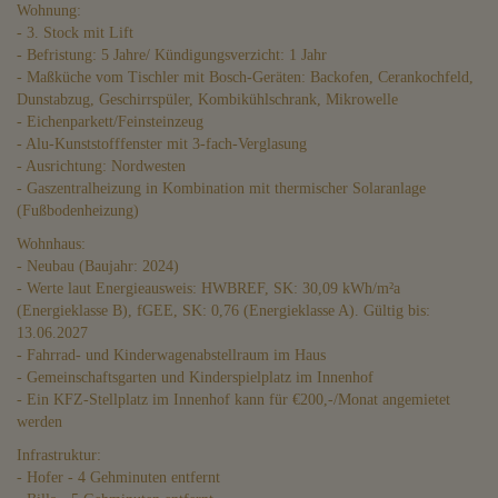
Wohnung:
- 3. Stock mit Lift
- Befristung: 5 Jahre/ Kündigungsverzicht: 1 Jahr
- Maßküche vom Tischler mit Bosch-Geräten: Backofen, Cerankochfeld,
Dunstabzug, Geschirrspüler, Kombikühlschrank, Mikrowelle
- Eichenparkett/Feinsteinzeug
- Alu-Kunststofffenster mit 3-fach-Verglasung
- Ausrichtung: Nordwesten
- Gaszentralheizung in Kombination mit thermischer Solaranlage
(Fußbodenheizung)
Wohnhaus:
- Neubau (Baujahr: 2024)
- Werte laut Energieausweis: HWBREF, SK: 30,09 kWh/m²a
(Energieklasse B), fGEE, SK: 0,76 (Energieklasse A). Gültig bis:
13.06.2027
- Fahrrad- und Kinderwagenabstellraum im Haus
- Gemeinschaftsgarten und Kinderspielplatz im Innenhof
- Ein KFZ-Stellplatz im Innenhof kann für €200,-/Monat angemietet
werden
Infrastruktur:
- Hofer - 4 Gehminuten entfernt