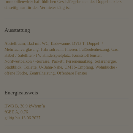
Immobilienwirtschaft üblichen Geschäftsgebrauch des Doppelmaklers –
einseitig nur für den Vermieter tätig ist.
Ausstattung
Abstellraum
Bad mit WC
Badewanne
DVB-T
Doppel- /
Mehrfachverglasung
Fahrradraum
Fliesen
Fußbodenheizung
Gas
Kabel / Satelliten-TV
Kinderspielplatz
Kunststofffenster
Nordwestbalkon / -terrasse
Parkett
Personenaufzug
Solarenergie
Stadtblick
Toilette
U-Bahn-Nähe
UMTS-Empfang
Wohnküche /
offene Küche
Zentralheizung
Öffenbare Fenster
Energieausweis
2
HWB
B, 30.9 kWh/m
a
fGEE
A, 0,76
gültig bis
13.06.2027