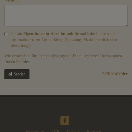
Nachricht
Ich bin
Eigentümer:in einer Immobilie
und habe Interesse an
Informationen zur Vermarktung (Beratung, Marktüberblick oder
Bewertung).
Wir verarbeiten Ihre personenbezogenen Daten, weitere Informationen
finden Sie
hier
.
* Pflichtfelder
Senden
Impressum
AGB
Kontakt
Karriere