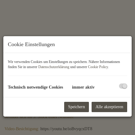
Cookie Einstellungen
Wir verwenden Cookies um Einstellungen zu speichern. Nähere Informationen
finden Sie in unserer
Datenschutzerklärung
und unserer
Cookie Policy
.
Technisch notwendige Cookies
immer aktiv
Beschreibung
Vermietet wird diese großzügige 2-Zimmer-Balkonwohnung im 6.
Speichern
Alle akzeptieren
Wiener Gemeindebezirk Mariahilf! Die ca. 60 m² große Wohnung
befindet sich im 3. Stock eines Neubaus!
Video-Besichtigung:
https://youtu.be/ioBvyqcxDT8